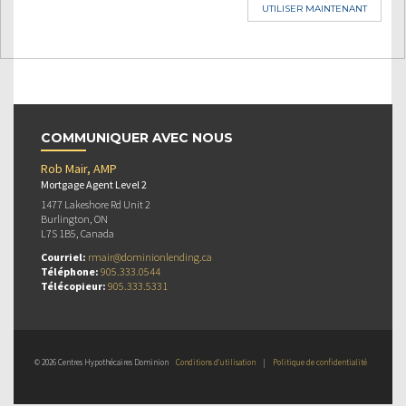
UTILISER MAINTENANT
COMMUNIQUER AVEC NOUS
Rob Mair, AMP
Mortgage Agent Level 2
1477 Lakeshore Rd Unit 2
Burlington, ON
L7S 1B5, Canada
Courriel:
rmair@dominionlending.ca
Téléphone:
905.333.0544
Télécopieur:
905.333.5331
© 2026 Centres Hypothécaires Dominion
Conditions d’utilisation
|
Politique de confidentialité