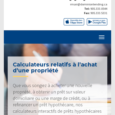
rmair@dominionlending.ca
Tel:
905.333.0544
Fax:
905.333.5331
Calculateurs relatifs à l’achat
d’une propriété
Que vous songiez à acheter une nouvelle
propriété, à obtenir un prêt sur valeur
domiciliaire ou une marge de crédit, ou à
refinancer un prêt hypothécaire, nos
calculateurs interactifs de prêts hypothécaires